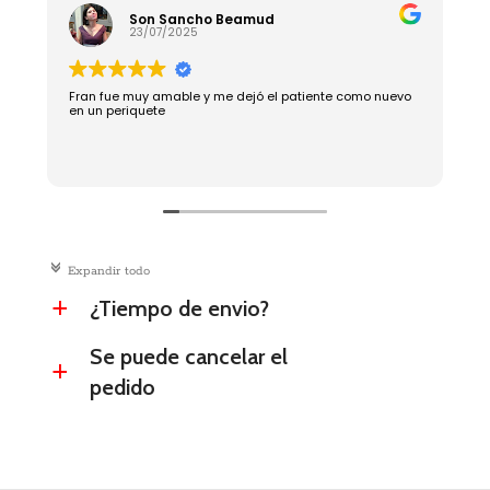
Son Sancho Beamud
23/07/2025
Fran fue muy amable y me dejó el patiente como nuevo
R
en un periquete
c
Expandir todo
¿Tiempo de envio?
a
Se puede cancelar el
a
pedido