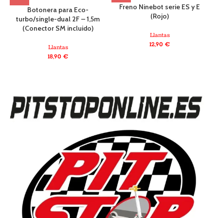
Freno Ninebot serie ES y E
Botonera para Eco-
(Rojo)
turbo/single-dual 2F – 1,5m
(Conector SM incluido)
Llantas
12,90
€
Llantas
18,90
€