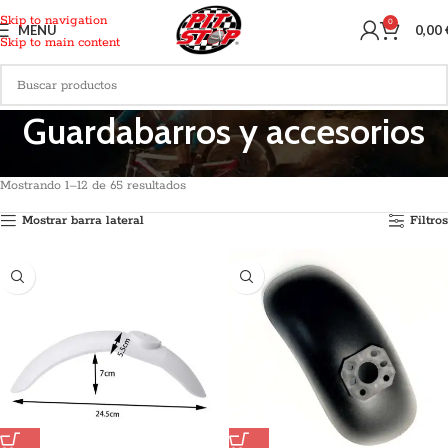
Skip to navigation
0
MENU
0,00
Skip to main content
Guardabarros y accesorios
Inicio
Recambios
Molduras
Guardabarros y accesorios
Mostrando 1–12 de 65 resultados
Mostrar barra lateral
Filtros