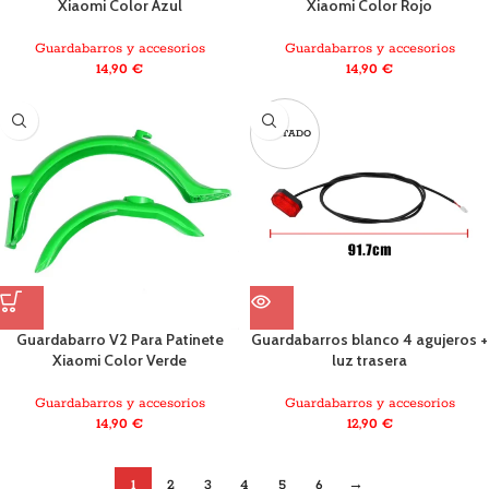
Xiaomi Color Rojo
Xiaomi Color Azul
Guardabarros y accesorios
Guardabarros y accesorios
14,90
€
14,90
€
AGOTADO
Guardabarro V2 Para Patinete
Guardabarros blanco 4 agujeros +
Xiaomi Color Verde
luz trasera
Guardabarros y accesorios
Guardabarros y accesorios
14,90
€
12,90
€
1
2
3
4
5
6
→