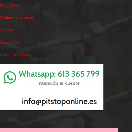
Recambios
Vinilos y pegatinas
Alquiler
Curso V.M.P.
Abre tu franquicia