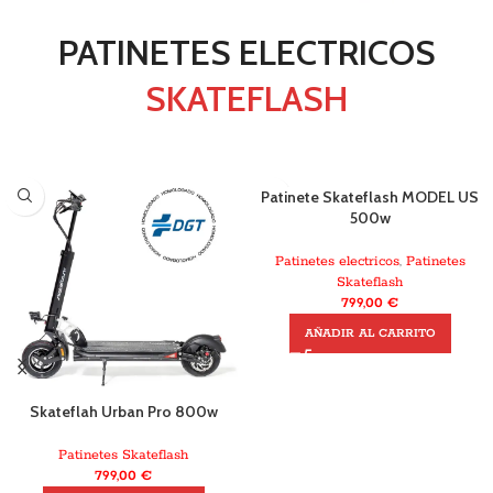
PATINETES ELECTRICOS
SKATEFLASH
Patinete Skateflash MODEL US
500w
Patinetes electricos
,
Patinetes
Skateflash
799,00
€
AÑADIR AL CARRITO
Skateflah Urban Pro 800w
Patinetes Skateflash
799,00
€