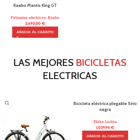
Kaabo Mantis King GT
Patinetes electricos
,
Kaabo
2.690,00
€
AÑADIR AL CARRITO
LAS MEJORES
BICICLETAS
ELECTRICAS
Bicicleta eléctrica plegable Sirio
negra
Ebike Luchia
1.039,95
€
AÑADIR AL CARRITO