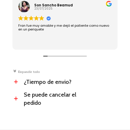
Son Sancho Beamud
23/07/2025
Fran fue muy amable y me dejó el patiente como nuevo
R
en un periquete
c
Expandir todo
¿Tiempo de envio?
a
Se puede cancelar el
a
pedido