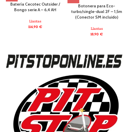
Batería Cecotec Outsider /
D
Botonera para Eco-
Bongo serie A – 6,4 AH
turbo/single-dual 2F – 1,5m
(Conector SM incluido)
Llantas
114,90
€
Llantas
18,90
€