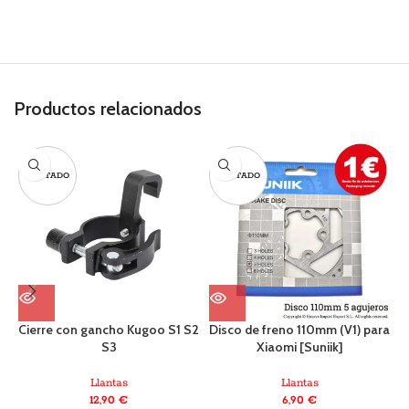
Productos relacionados
AGOTADO
AGOTADO
Cierre con gancho Kugoo S1 S2
Disco de freno 110mm (V1) para
S3
Xiaomi [Suniik]
Llantas
Llantas
12,90
€
6,90
€