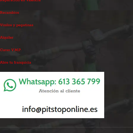
Reparación en Valencia
Recambios
Vinilos y pegatinas
Alquiler
Curso V.M.P.
Abre tu franquicia