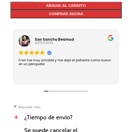
AÑADIR AL CARRITO
COMPRAR AHORA
Son Sancho Beamud
23/07/2025
Fran fue muy amable y me dejó el patiente como nuevo
R
en un periquete
c
Expandir todo
¿Tiempo de envio?
a
Se puede cancelar el