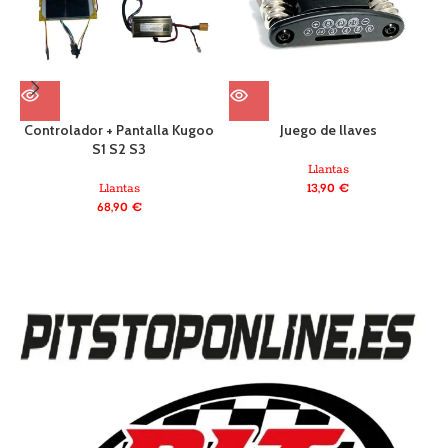
Controlador + Pantalla Kugoo
Juego de llaves
S1 S2 S3
Llantas
Llantas
13,90
€
68,90
€