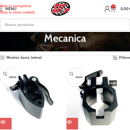
Skip to navigation
0
MENU
0,00
Skip to main content
Mecanica
Inicio
Recambios
Mecanica
Mostrando 1–12 de 177 resultados
Mostrar barra lateral
Filtros
AGOTADO
AGOTADO