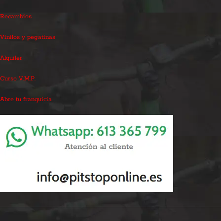
Recambios
Vinilos y pegatinas
Alquiler
Curso V.M.P.
Abre tu franquicia