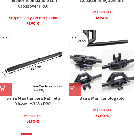
muelles (compatible con
Outsider Bongo Serie A
Crossover PRO)
Manillares
Suspension y Amortiguador
12,90
€
96,90
€
AGOTADO
Barra Manillar para Patinete
Barra Manillar plegable
Xiaomi M365 / PRO
Manillares
Manillares
57,00
€
14,90
€