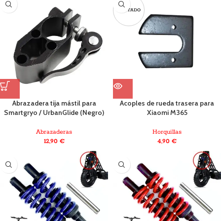
AGOTADO
Abrazadera tija mástil para
Acoples de rueda trasera para
Smartgryo / UrbanGlide (Negro)
Xiaomi M365
Abrazaderas
Horquillas
12,90
€
4,90
€