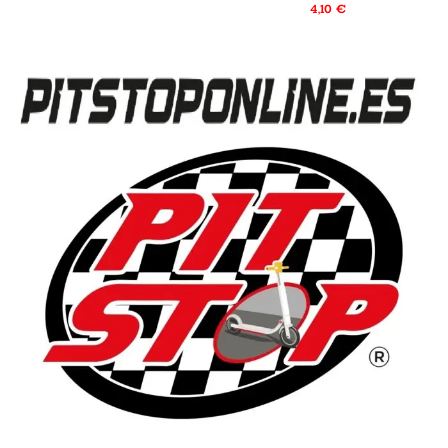
4,10
€