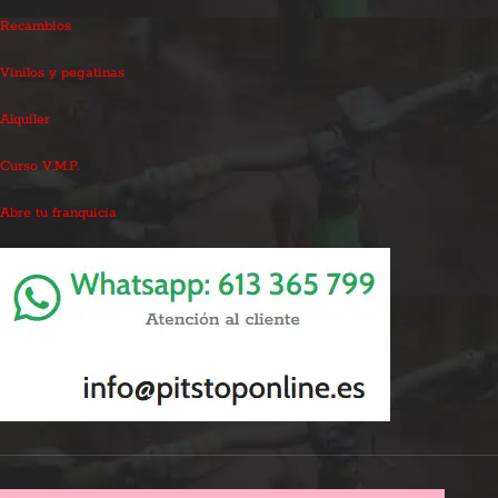
Recambios
Vinilos y pegatinas
Alquiler
Curso V.M.P.
Abre tu franquicia