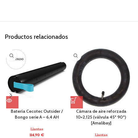
Productos relacionados
AGOTADO
Batería Cecotec Outsider /
Cámara de aire reforzada
Bongo serie A – 6,4 AH
10×2,125 (válvula 45º 90º)
[Amalibay]
Llantas
114,90
€
Llantas