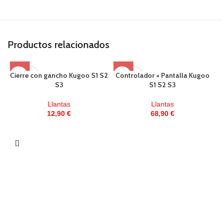
Productos relacionados
Cierre con gancho Kugoo S1 S2
Controlador + Pantalla Kugoo
AGOTAD
AGOTAD
S3
S1 S2 S3
O
O
Llantas
Llantas
12,90
€
68,90
€
D