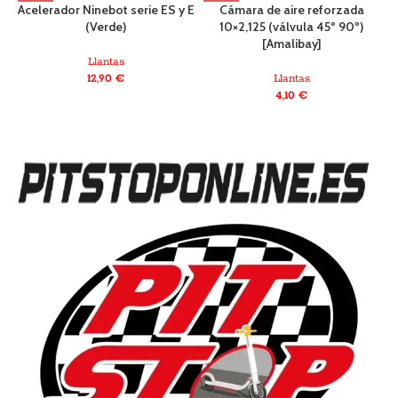
Acelerador Ninebot serie ES y E
Cámara de aire reforzada
(Verde)
10×2,125 (válvula 45º 90º)
C
[Amalibay]
Llantas
12,90
€
Llantas
4,10
€