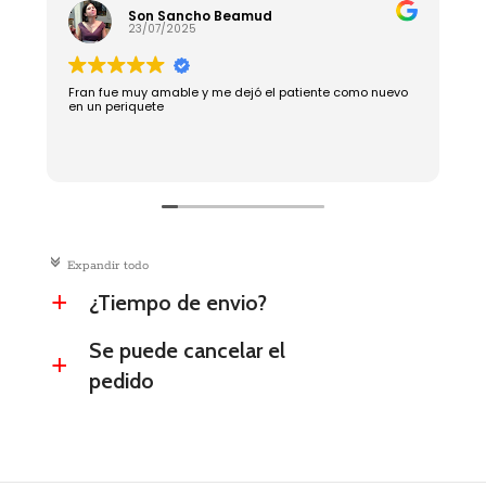
Son Sancho Beamud
23/07/2025
Fran fue muy amable y me dejó el patiente como nuevo
R
en un periquete
c
Expandir todo
¿Tiempo de envio?
a
Se puede cancelar el
a
pedido