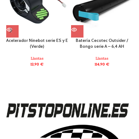
Acelerador Ninebot serie ES y E
Batería Cecotec Outsider /
(Verde)
Bongo serie A – 6,4 AH
Llantas
Llantas
12,90
€
114,90
€