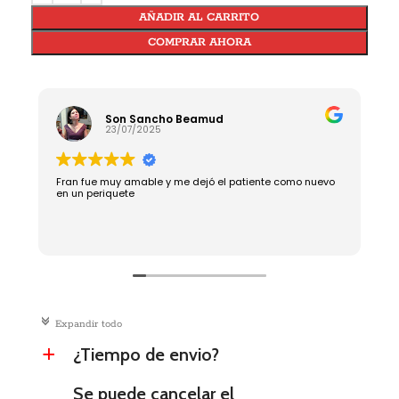
AÑADIR AL CARRITO
COMPRAR AHORA
Son Sancho Beamud
23/07/2025
Fran fue muy amable y me dejó el patiente como nuevo
R
en un periquete
c
Expandir todo
¿Tiempo de envio?
a
Se puede cancelar el