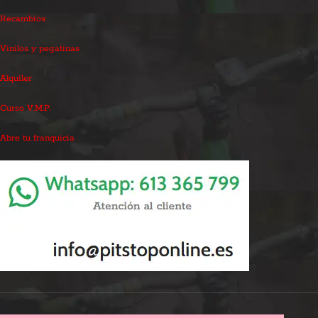
Recambios
Vinilos y pegatinas
Alquiler
Curso V.M.P.
Abre tu franquicia