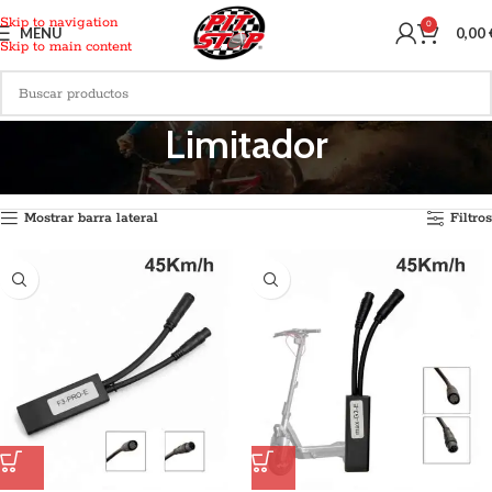
Skip to navigation
0
MENU
0,00
Skip to main content
Limitador
Inicio
Recambios
Electronica
Limitador
Mostrando los 7 resultados
Mostrar barra lateral
Filtros