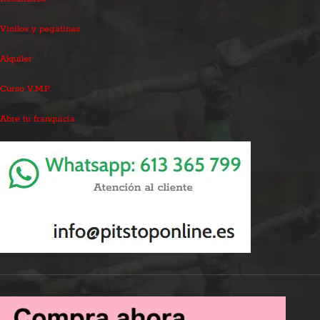
Vinilos y pegatinas
Alquiler
Curso V.M.P.
Abre tu franquicia