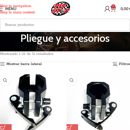
Skip to navigation
0
MENU
0,00
Skip to main content
Pliegue y accesorios
Inicio
Recambios
Mecanica
Pliegue y accesorios
Mostrando 1–12 de 21 resultados
Mostrar barra lateral
Filtros