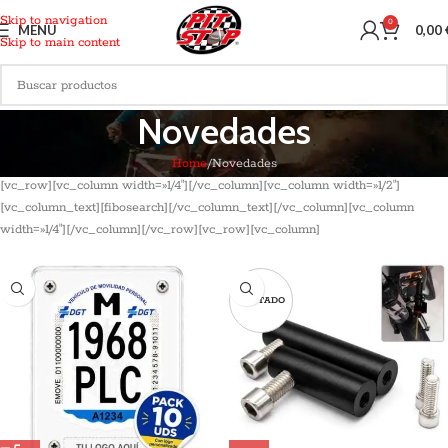
Skip to navigation
0
MENU
0,00
Skip to main content
Novedades
Home
Novedades
[vc_row][vc_column width=»1/4″][/vc_column][vc_column width=»1/2″]
[vc_column_text][fibosearch][/vc_column_text][/vc_column][vc_column
width=»1/4″][/vc_column][/vc_row][vc_row][vc_column]
AGOTADO