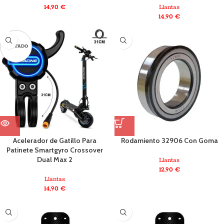
14,90
€
Llantas
14,90
€
AGOTADO
Acelerador de Gatillo Para
Rodamiento 32906 Con Goma
Patinete Smartgyro Crossover
Dual Max 2
Llantas
12,90
€
Llantas
14,90
€