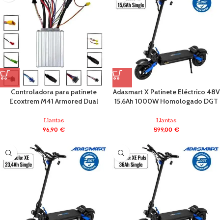
Controladora para patinete
Adasmart X Patinete Eléctrico 48V
Ecoxtrem M41 Armored Dual
15,6Ah 1000W Homologado DGT
Llantas
Llantas
96,90
€
599,00
€