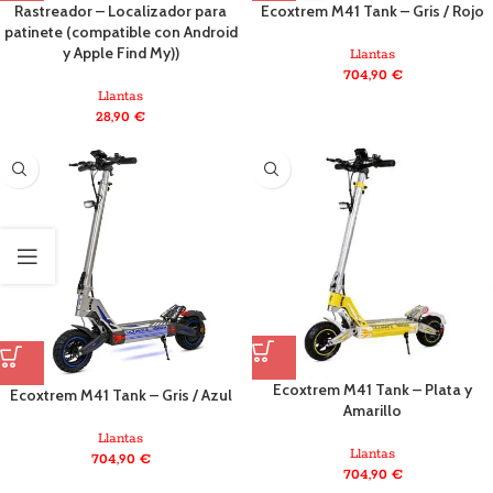
Rastreador – Localizador para
Ecoxtrem M41 Tank – Gris / Rojo
patinete (compatible con Android
y Apple Find My))
Llantas
704,90
€
Llantas
28,90
€
Ecoxtrem M41 Tank – Plata y
Ecoxtrem M41 Tank – Gris / Azul
Amarillo
Llantas
Llantas
704,90
€
704,90
€