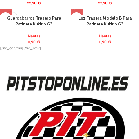
22,90
€
22,90
€
Guardabarros Trasero Para
Luz Trasera Modelo B Para
AGOTADO
Patinete Kukirin G3
Patinete Kukirin G3
Llantas
Llantas
11,90
€
11,90
€
[/vc_column][/vc_row]