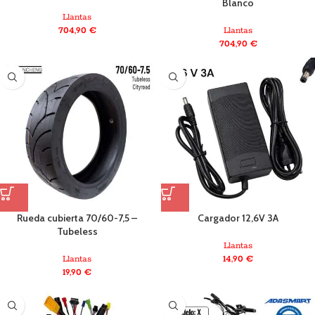
Blanco
Llantas
704,90
€
Llantas
704,90
€
Rueda cubierta 70/60-7,5 –
Cargador 12,6V 3A
Tubeless
Llantas
Llantas
14,90
€
19,90
€