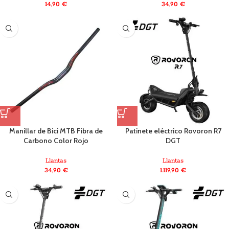
14,90
€
34,90
€
Manillar de Bici MTB Fibra de
Patinete eléctrico Rovoron R7
Carbono Color Rojo
DGT
Llantas
Llantas
34,90
€
1.119,90
€