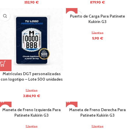
152,90
€
879,90
€
Puerto de Carga Para Patinete
AGOTADO
Kukirin G3
Llantas
5,90
€
Matrículas DGT personalizadas
con logotipo – Lote 500 unidades
Llantas
3.184,90
€
Maneta de Freno Izquierda Para
Maneta de Freno Derecha Para
Patinete Kukirin G3
Patinete Kukirin G3
Llantas
Llantas