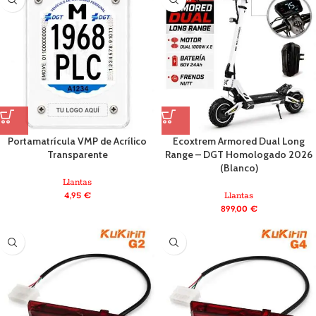
Portamatrícula VMP de Acrílico
Ecoxtrem Armored Dual Long
Transparente
Range – DGT Homologado 2026
(Blanco)
Llantas
4,95
€
Llantas
899,00
€