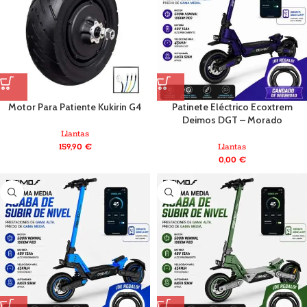
Motor Para Patiente Kukirin G4
Patinete Eléctrico Ecoxtrem
Deimos DGT – Morado
Llantas
159,90
€
Llantas
0,00
€