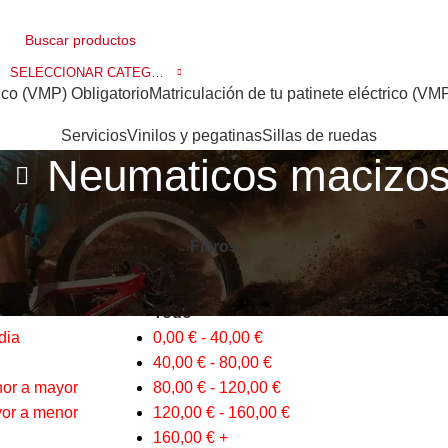
SELECCIONAR CATEGORÍA
ico (VMP) Obligatorio
Matriculación de tu patinete eléctrico (VM
Servicios
Vinilos y pegatinas
Sillas de ruedas
Neumaticos macizo
ios
Neumaticos
Neumaticos macizos
9
12
18
24
Filtros
Filtro de precios
Todo
dia
0,00
€
-
40,00
€
40,00
€
-
80,00
€
nor a mayor
80,00
€
-
120,00
€
yor a menor
120,00
€
-
160,00
€
160,00
€
+