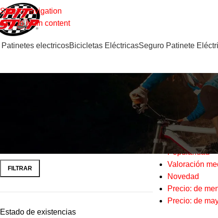
Skip to navigation
Skip to main content
Patinetes electricos
Bicicletas Eléctricas
Seguro Patinete Eléctr
Filtrar por precio
Inicio
Recamb
Espectáculo
Ordenar por
Popularidad
Valoración me
FILTRAR
Novedad
Precio: de me
Precio: de ma
Estado de existencias