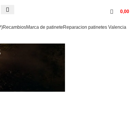
0,0
P)
Recambios
Marca de patinete
Reparacion patinetes Valencia
s