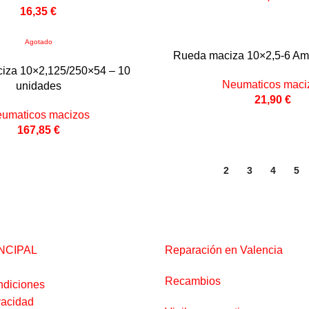
16,35
€
Agotado
Rueda maciza 10×2,5-6 Ama
iza 10×2,125/250×54 – 10
Neumaticos maci
unidades
21,90
€
umaticos macizos
167,85
€
1
2
3
4
5
TERÉS
QUÉ OFRECEMOS
INCIPAL
Reparación en Valencia
Recambios
ndiciones
vacidad