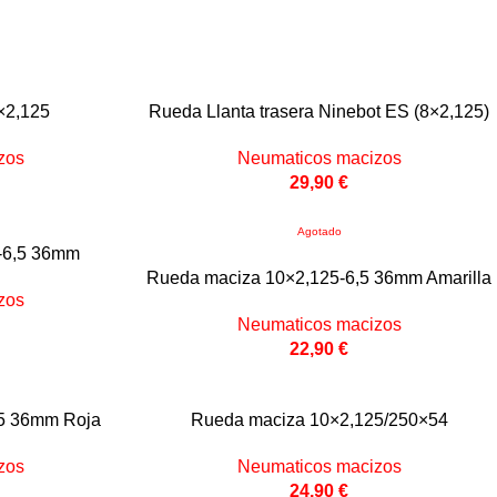
×2,125
Rueda Llanta trasera Ninebot ES (8×2,125)
zos
Neumaticos macizos
29,90
€
Agotado
-6,5 36mm
Rueda maciza 10×2,125-6,5 36mm Amarilla
zos
Neumaticos macizos
22,90
€
,5 36mm Roja
Rueda maciza 10×2,125/250×54
zos
Neumaticos macizos
24,90
€