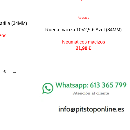
Agotado
rilla (34MM)
Rueda maciza 10×2,5-6 Azul (34MM)
zos
Neumaticos macizos
21,90
€
6
→