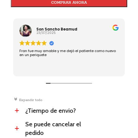
COMPRAR AHORA
Son Sancho Beamud
23/07/2025
Fran fue muy amable y me dejó el patiente como nuevo
R
en un periquete
c
Expandir todo
¿Tiempo de envio?
a
Se puede cancelar el
a
pedido