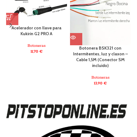
Acelerador con llave para
Kukirin G2 PRO A
Botoneras
Botonera BSK321 con
11,70
€
Intermitentes, luz y claxon –
Cable 1,5M (Conector SM
incluido)
Botoneras
13,90
€