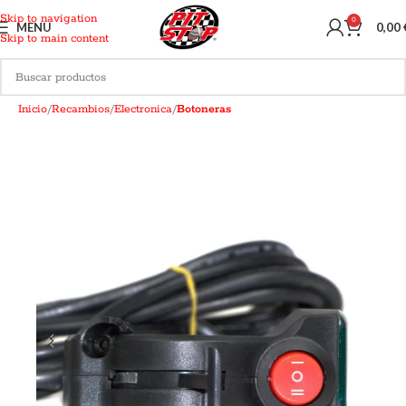
Skip to navigation
0
MENU
0,00
Skip to main content
Inicio
Recambios
Electronica
Botoneras