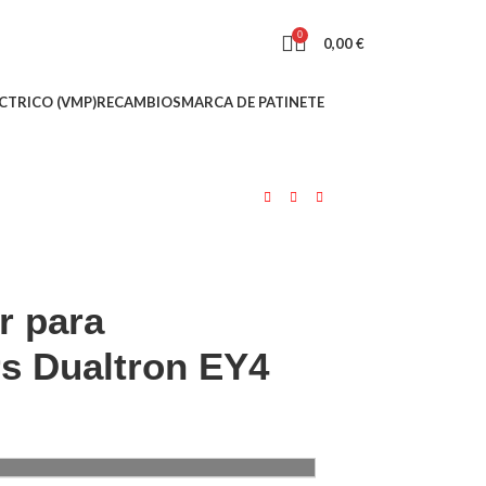
0
0,00
€
CTRICO (VMP)
RECAMBIOS
MARCA DE PATINETE
r para
s Dualtron EY4