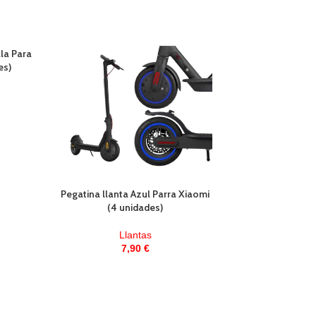
lla Para
AGOTAD
es)
O
Pegatina llanta Azul Parra Xiaomi
Puño Kugoo S
(4 unidades)
Llanta
Llantas
6,90
7,90
€