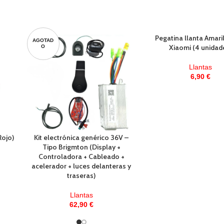
Pegatina llanta Amari
AGOTAD
Xiaomi (4 unidad
O
Llantas
6,90
€
Rojo)
Kit electrónica genérico 36V –
Tipo Brigmton (Display +
Controladora + Cableado +
acelerador + luces delanteras y
traseras)
Llantas
62,90
€