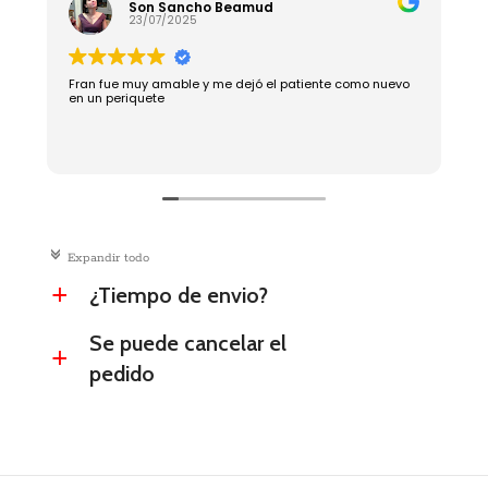
Son Sancho Beamud
23/07/2025
Fran fue muy amable y me dejó el patiente como nuevo
R
en un periquete
c
Expandir todo
¿Tiempo de envio?
a
Se puede cancelar el
a
pedido