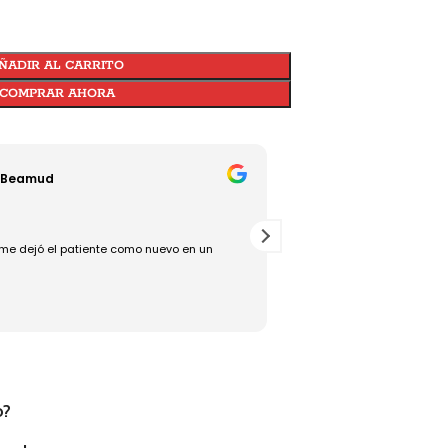
ÑADIR AL CARRITO
COMPRAR AHORA
Beamud
Jesús Torralba 
18/07/2025
 dejó el patiente como nuevo en un
Rápido, bueno y eficaz, un g
o?