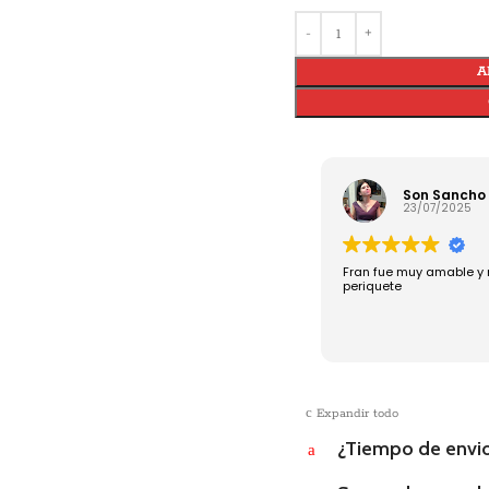
A
Son Sancho 
23/07/2025
Fran fue muy amable y me
periquete
c
Expandir todo
¿Tiempo de envi
a