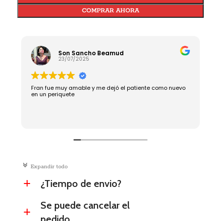
COMPRAR AHORA
Son Sancho Beamud
23/07/2025
Fran fue muy amable y me dejó el patiente como nuevo
R
en un periquete
c
Expandir todo
¿Tiempo de envio?
a
Se puede cancelar el
a
pedido