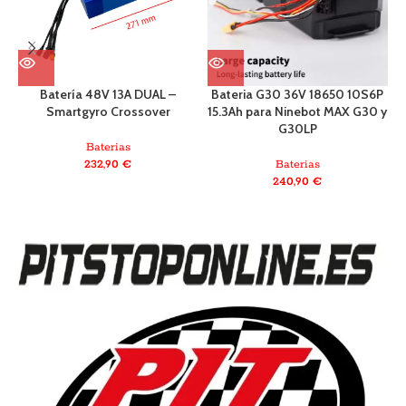
Batería 48V 13A DUAL –
Bateria G30 36V 18650 10S6P
Smartgyro Crossover
15.3Ah para Ninebot MAX G30 y
G30LP
Baterias
232,90
€
Baterias
240,90
€