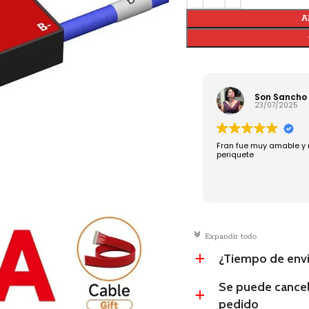
A
Son Sancho
23/07/2025
Fran fue muy amable y 
periquete
c
Expandir todo
¿Tiempo de env
a
Se puede cancel
a
pedido