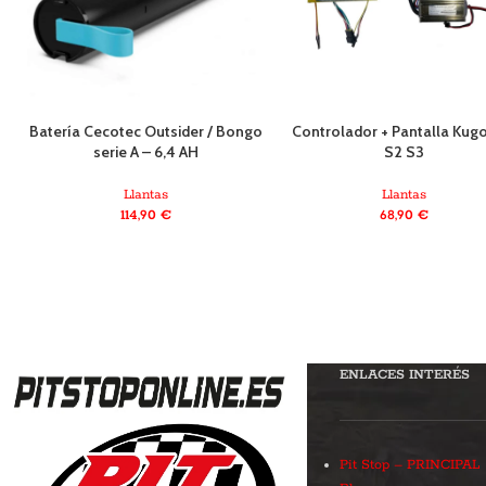
Batería Cecotec Outsider / Bongo
Controlador + Pantalla Kug
serie A – 6,4 AH
S2 S3
Llantas
Llantas
114,90
€
68,90
€
ENLACES INTERÉS
Pit Stop – PRINCIPAL