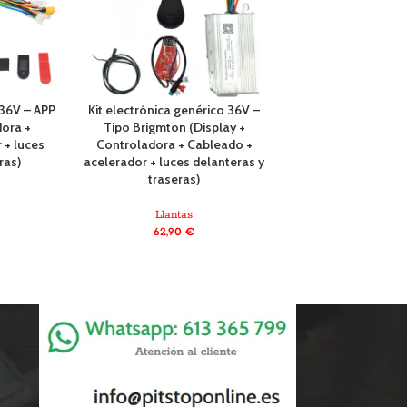
 36V – APP
Kit electrónica genérico 36V –
Pegatina llanta A
dora +
Tipo Brigmton (Display +
Xiaomi (4 un
 + luces
Controladora + Cableado +
ras)
acelerador + luces delanteras y
Llanta
traseras)
6,90
Llantas
62,90
€