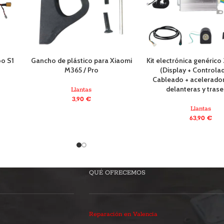
oo S1
Gancho de plástico para Xiaomi
Kit electrónica genérico
M365 / Pro
(Display + Controla
Cableado + acelerador
delanteras y trase
Llantas
3,90
€
Llantas
63,90
€
QUÉ OFRECEMOS
Reparación en Valencia