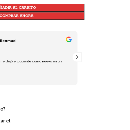
ÑADIR AL CARRITO
COMPRAR AHORA
 Beamud
Jesús Torralba
18/07/2025
me dejó el patiente como nuevo en un
Rápido, bueno y eficaz, un
io?
ar el