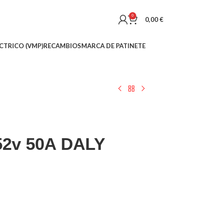
0
0,00
€
CTRICO (VMP)
RECAMBIOS
MARCA DE PATINETE
52v 50A DALY