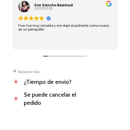
Son Sancho Beamud
23/07/2025
Fran fue muy amable y me dejó el patiente como nuevo
R
en un periquete
c
Expandir todo
¿Tiempo de envio?
a
Se puede cancelar el
a
pedido