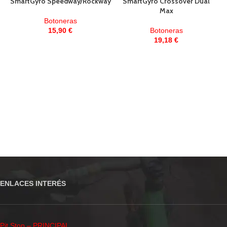
SmartGyro Speedway/Rockway
SmartGyro Crossover Dual
Max
Botoneras
15,90
€
Botoneras
19,18
€
ENLACES INTERÉS
Pit Stop – PRINCIPAL