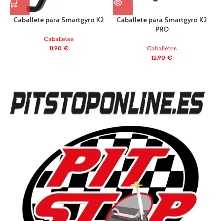
Caballete para Smartgyro K2
Caballete para Smartgyro K2
C
PRO
Caballetes
11,90
€
Caballetes
12,90
€