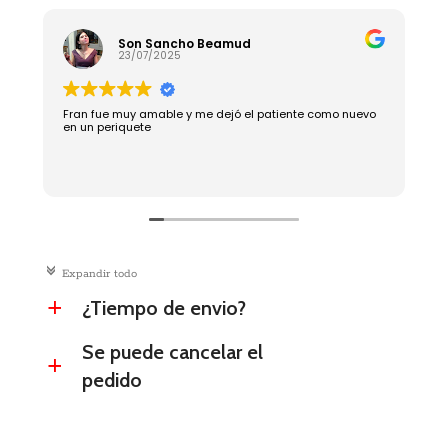
Son Sancho Beamud
23/07/2025
Fran fue muy amable y me dejó el patiente como nuevo
R
en un periquete
c
Expandir todo
¿Tiempo de envio?
a
Se puede cancelar el
a
pedido