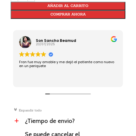
AÑADIR AL CARRITO
COMPRAR AHORA
Son Sancho Beamud
23/07/2025
Fran fue muy amable y me dejó el patiente como nuevo
Rápido, bu
en un periquete
c
Expandir todo
¿Tiempo de envio?
a
Se puede cancelar el