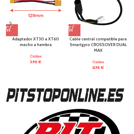
C
Adaptador XT30 a XT60
Cable central compatible para
macho a hembra
Smartgyro CROSSOVER DUAL
MAX
Cables
3,90
€
Cables
11,98
€