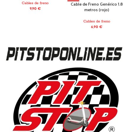
Cables de freno
Cable de Freno Genérico 1.8
9,90
€
metros (rojo)
Cables de freno
6,90
€