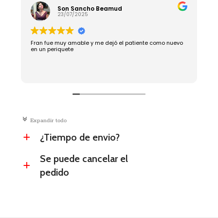
Son Sancho Beamud
23/07/2025
Fran fue muy amable y me dejó el patiente como nuevo
R
en un periquete
c
Expandir todo
¿Tiempo de envio?
a
Se puede cancelar el
a
pedido