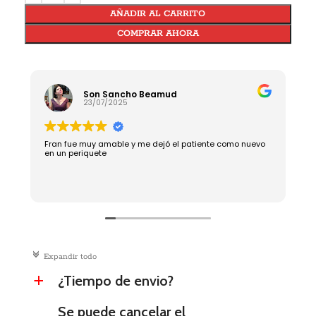
AÑADIR AL CARRITO
COMPRAR AHORA
Son Sancho Beamud
23/07/2025
Fran fue muy amable y me dejó el patiente como nuevo
R
en un periquete
c
Expandir todo
¿Tiempo de envio?
a
Se puede cancelar el