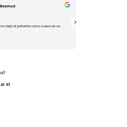
 Beamud
Jesús Torralba
18/07/2025
me dejó el patiente como nuevo en un
Rápido, bueno y eficaz, un
io?
ar el