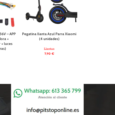
 36V – APP
Pegatina llanta Azul Parra Xiaomi
Suspensión delan
dora +
(4 unidades)
V4 (rojo) [M
 + luces
ras)
Llantas
Llanta
7,90
€
84,90