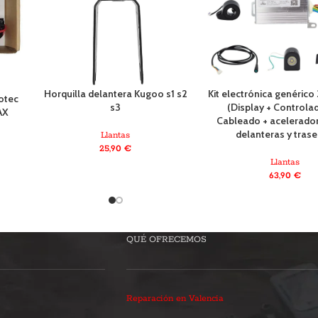
Horquilla delantera Kugoo s1 s2
Kit electrónica genérico
otec
s3
(Display + Controla
AX
Cableado + acelerador
delanteras y trase
Llantas
25,90
€
Llantas
63,90
€
QUÉ OFRECEMOS
Reparación en Valencia