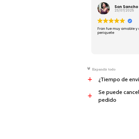
Son Sancho
23/07/2025
Fran fue muy amable y 
periquete
c
Expandir todo
¿Tiempo de env
a
Se puede cancel
a
pedido