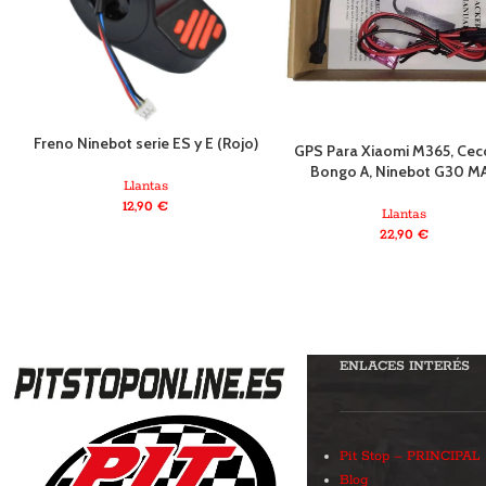
Freno Ninebot serie ES y E (Rojo)
GPS Para Xiaomi M365, Cec
Bongo A, Ninebot G30 M
Llantas
12,90
€
Llantas
22,90
€
ENLACES INTERÉS
Pit Stop – PRINCIPAL
Blog