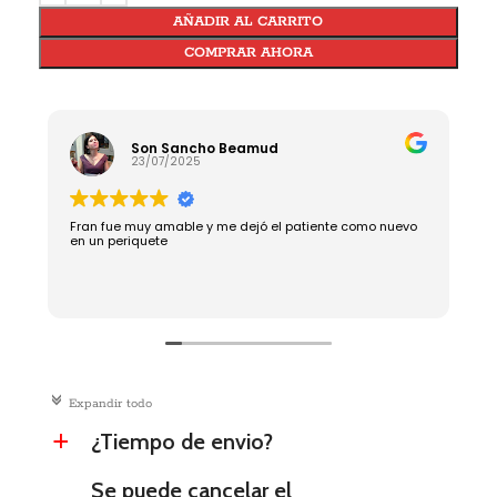
AÑADIR AL CARRITO
COMPRAR AHORA
Son Sancho Beamud
23/07/2025
Fran fue muy amable y me dejó el patiente como nuevo
R
en un periquete
c
Expandir todo
¿Tiempo de envio?
a
Se puede cancelar el