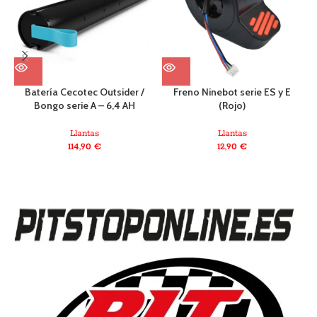
Batería Cecotec Outsider /
Freno Ninebot serie ES y E
Bongo serie A – 6,4 AH
(Rojo)
Llantas
Llantas
114,90
€
12,90
€