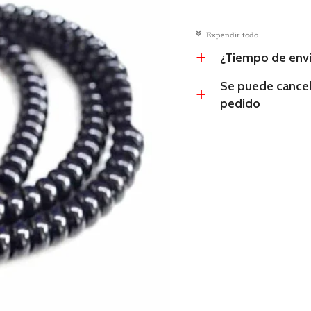
c
Expandir todo
¿Tiempo de env
a
Se puede cancel
a
pedido