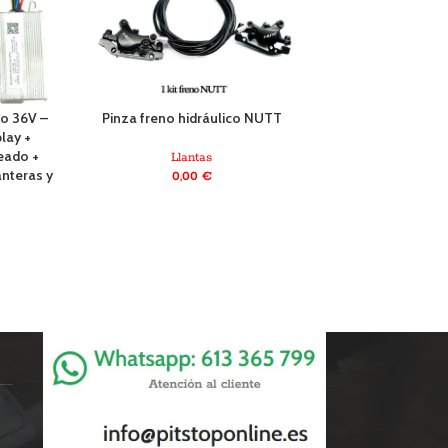
co 36V –
Pinza freno hidráulico NUTT
Suspensión trasera
lay +
S2 S
eado +
Llantas
anteras y
0,00
€
Llanta
17,90