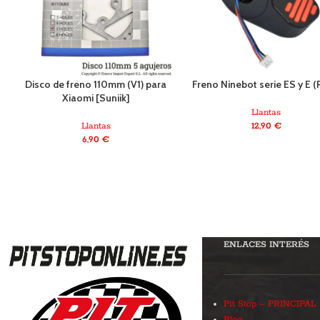
Disco de freno 110mm (V1) para
Freno Ninebot serie ES y E (
Xiaomi [Suniik]
Llantas
Llantas
12,90
€
6,90
€
ENLACES INTERÉS
Pit Stop – PRINCIPAL
Blog