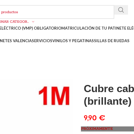
SELECCIONAR CATEGORÍA
ELÉCTRICO (VMP) OBLIGATORIO
MATRICULACIÓN DE TU PATINETE ELÉ
NETES VALENCIA
SERVICIOS
VINILOS Y PEGATINAS
SILLAS DE RUEDAS
Cubre cab
(brillante
9,90
€
PRÓXIMAMENTE