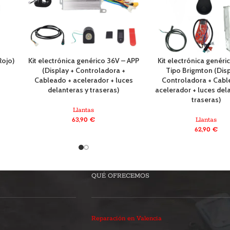
Rojo)
Kit electrónica genérico 36V – APP
Kit electrónica genéri
(Display + Controladora +
Tipo Brigmton (Disp
Cableado + acelerador + luces
Controladora + Cabl
delanteras y traseras)
acelerador + luces del
traseras)
Llantas
63,90
€
Llantas
62,90
€
QUÉ OFRECEMOS
Reparación en Valencia