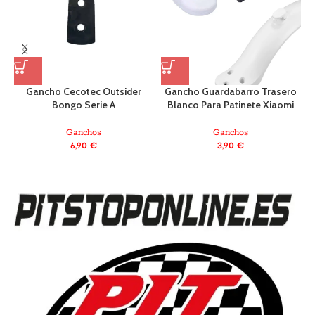
Gancho Cecotec Outsider
Gancho Guardabarro Trasero
G
Bongo Serie A
Blanco Para Patinete Xiaomi
Ganchos
Ganchos
6,90
€
3,90
€