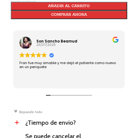
AÑADIR AL CARRITO
COMPRAR AHORA
Son Sancho Beamud
23/07/2025
Fran fue muy amable y me dejó el patiente como nuevo
R
en un periquete
c
Expandir todo
¿Tiempo de envio?
a
Se puede cancelar el