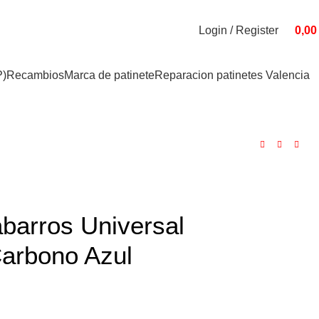
Login / Register
0,0
P)
Recambios
Marca de patinete
Reparacion patinetes Valencia
barros Universal
Carbono Azul