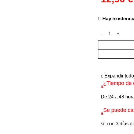
Hay existenci
c
Expandir tod
¿Tiempo de 
a
De 24 a 48 hora
Se puede can
a
si, con 3 días d