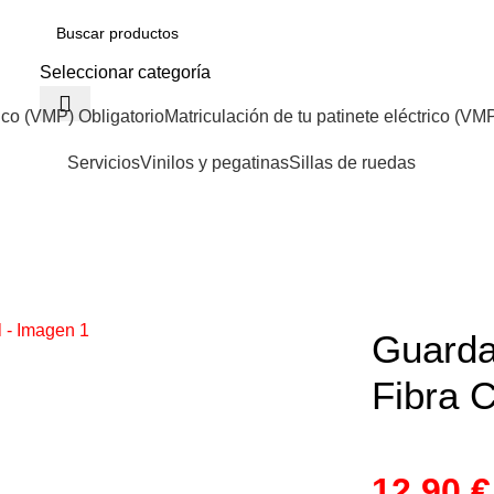
Seleccionar categoría
ico (VMP) Obligatorio
Matriculación de tu patinete eléctrico (VM
Servicios
Vinilos y pegatinas
Sillas de ruedas
Guarda
Fibra 
12,90
€