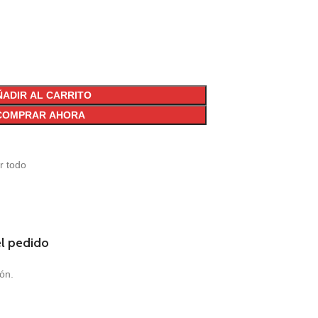
ÑADIR AL CARRITO
COMPRAR AHORA
r todo
el pedido
ión.