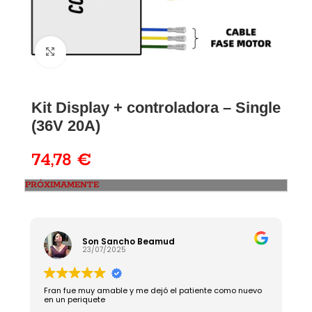
Kit Display + controladora – Single
(36V 20A)
74,78
€
PRÓXIMAMENTE
Son Sancho Beamud
23/07/2025
Fran fue muy amable y me dejó el patiente como nuevo
R
en un periquete