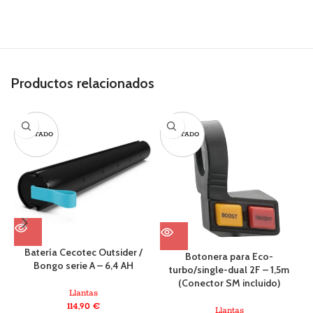
Productos relacionados
AGOTADO
AGOTADO
Batería Cecotec Outsider /
C
Botonera para Eco-
Bongo serie A – 6,4 AH
O
turbo/single-dual 2F – 1,5m
(Conector SM incluido)
Llantas
114,90
€
Llantas