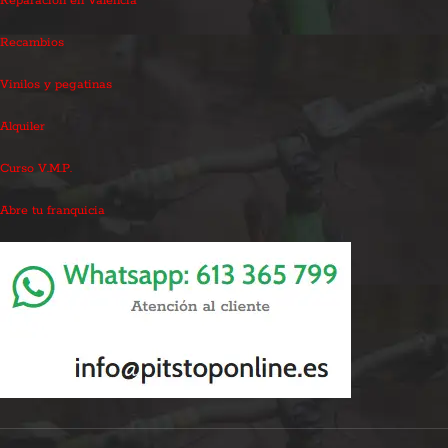
Reparación en Valencia
Recambios
Vinilos y pegatinas
Alquiler
Curso V.M.P.
Abre tu franquicia