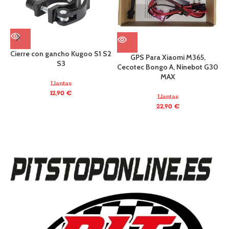
Cierre con gancho Kugoo S1 S2
GPS Para Xiaomi M365,
S3
Cecotec Bongo A, Ninebot G30
MAX
Llantas
12,90
€
Llantas
22,90
€