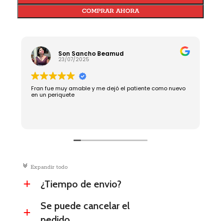
COMPRAR AHORA
Son Sancho Beamud
23/07/2025
Fran fue muy amable y me dejó el patiente como nuevo
R
en un periquete
c
Expandir todo
¿Tiempo de envio?
a
Se puede cancelar el
a
pedido