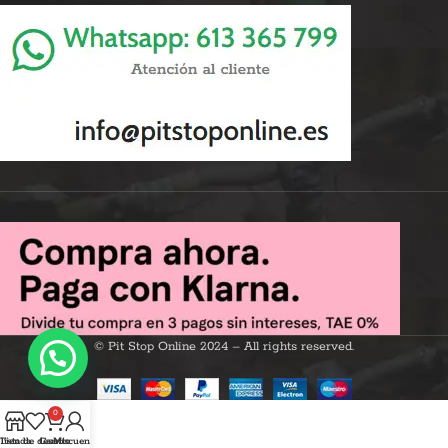
© Pit Stop Online 2024 – All rights reserved.
0
Tienda
lista de deseos
Carrito
Mi cuenta