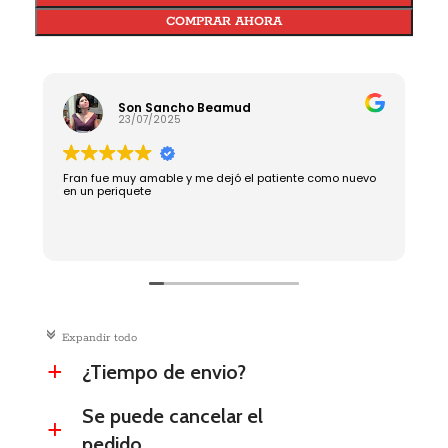
COMPRAR AHORA
Son Sancho Beamud
23/07/2025
Fran fue muy amable y me dejó el patiente como nuevo
R
en un periquete
c
Expandir todo
¿Tiempo de envio?
a
Se puede cancelar el
a
pedido