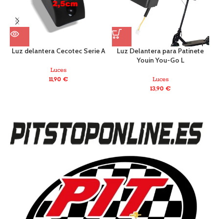
Luz delantera Cecotec Serie A
Luz Delantera para Patinete
L
Youin You-Go L
Luces
11,90
€
Luces
13,90
€