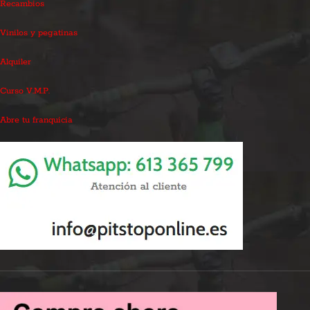
Recambios
Vinilos y pegatinas
Alquiler
Curso V.M.P.
Abre tu franquicia