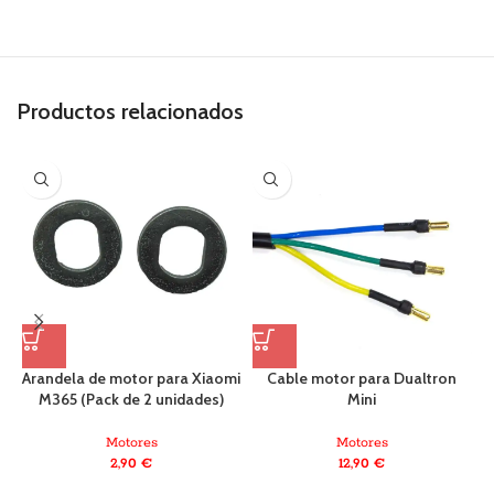
Productos relacionados
Arandela de motor para Xiaomi
Cable motor para Dualtron
M365 (Pack de 2 unidades)
Mini
X
Motores
Motores
2,90
€
12,90
€