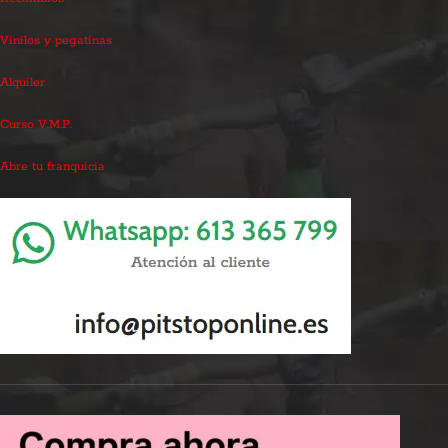
Vinilos y pegatinas
Alquiler
Curso V.M.P.
Abre tu franquicia