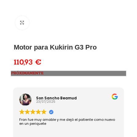
Motor para Kukirin G3 Pro
110,93
€
PRÓXIMAMENTE
Son Sancho Beamud
23/07/2025
Fran fue muy amable y me dejó el patiente como nuevo
R
en un periquete