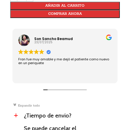
AÑADIR AL CARRITO
COMPRAR AHORA
Son Sancho Beamud
23/07/2025
Fran fue muy amable y me dejó el patiente como nuevo
R
en un periquete
c
Expandir todo
¿Tiempo de envio?
a
Se puede cancelar el