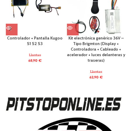
Controlador + Pantalla Kugoo
Kit electrónica genérico 36V –
S1 S2 S3
Tipo Brigmton (Display +
Controladora + Cableado +
acelerador + luces delanteras y
Llantas
traseras)
68,90
€
Llantas
62,90
€