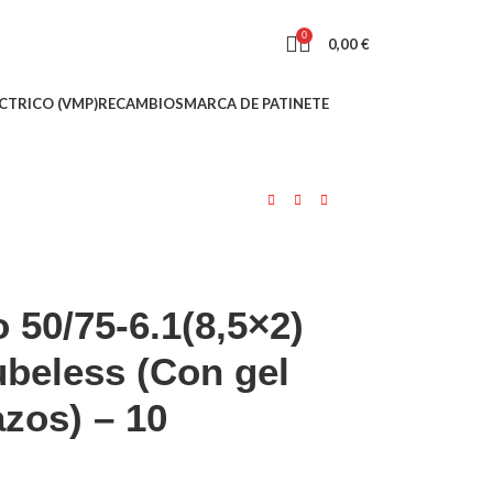
0
0,00
€
CTRICO (VMP)
RECAMBIOS
MARCA DE PATINETE
 50/75-6.1(8,5×2)
ubeless (Con gel
azos) – 10