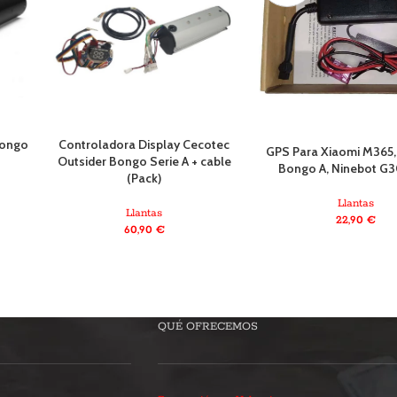
Bongo
Controladora Display Cecotec
GPS Para Xiaomi M365,
Outsider Bongo Serie A + cable
Bongo A, Ninebot G
(Pack)
Llantas
Llantas
22,90
€
60,90
€
QUÉ OFRECEMOS