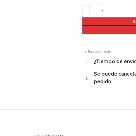
A
c
Expandir todo
¿Tiempo de envi
a
Se puede cancela
a
pedido