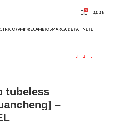
0
0,00
€
CTRICO (VMP)
RECAMBIOS
MARCA DE PATINETE
 tubeless
uancheng] –
EL