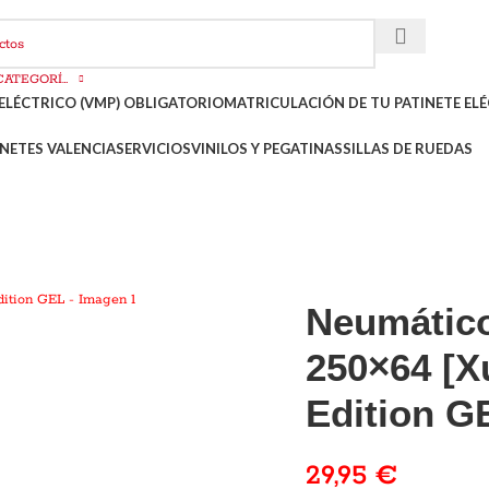
SELECCIONAR CATEGORÍA
ELÉCTRICO (VMP) OBLIGATORIO
MATRICULACIÓN DE TU PATINETE ELÉ
NETES VALENCIA
SERVICIOS
VINILOS Y PEGATINAS
SILLAS DE RUEDAS
Neumático
250×64 [X
Edition G
29,95
€