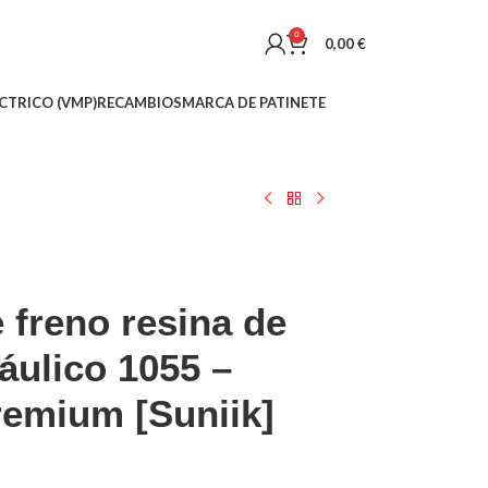
0
0,00
€
CTRICO (VMP)
RECAMBIOS
MARCA DE PATINETE
e freno resina de
áulico 1055 –
remium [Suniik]