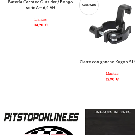
Batería Cecotec Outsider / Bongo
AGOTADO
AGOTADO
serie A – 6,4 AH
Llantas
114,90
€
Cierre con gancho Kugoo S1 
Llantas
12,90
€
ENLACES INTERÉS