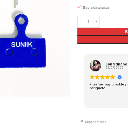
Hay existencias
A
Son Sancho
23/07/2025
Fran fue muy amable y 
periquete
c
Expandir todo