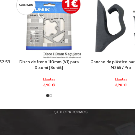
AGOTADO
S2 S3
Disco de freno 110mm (V1) para
Gancho de plástico pa
Xiaomi [Suniik]
M365 / Pro
Llantas
Llantas
6,90
€
3,90
€
QUÉ OFRECEMOS