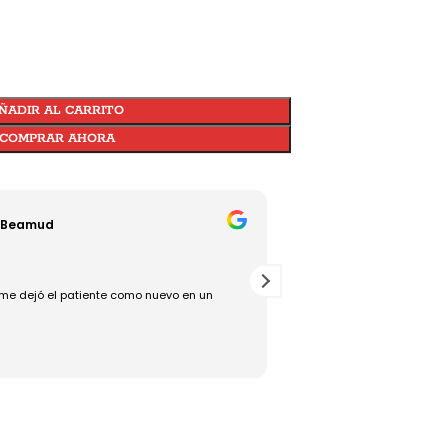
ÑADIR AL CARRITO
COMPRAR AHORA
 Beamud
Jesús Torralba
18/07/2025
me dejó el patiente como nuevo en un
Rápido, bueno y eficaz, un