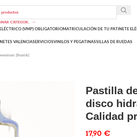
SELECCIONAR CATEGORÍA
ELÉCTRICO (VMP) OBLIGATORIO
MATRICULACIÓN DE TU PATINETE ELÉ
NETES VALENCIA
SERVICIOS
VINILOS Y PEGATINAS
SILLAS DE RUEDAS
 premium [Suniik]
Pastilla d
disco hidr
Calidad p
17,90
€