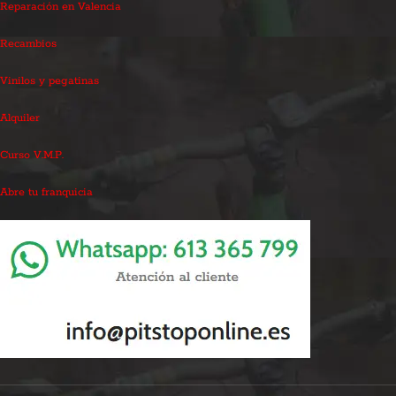
Reparación en Valencia
Recambios
Vinilos y pegatinas
Alquiler
Curso V.M.P.
Abre tu franquicia