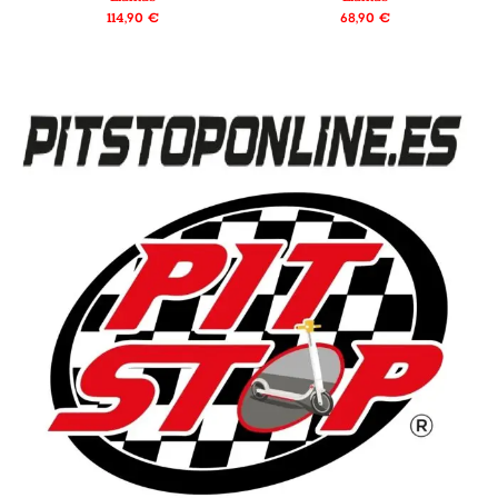
114,90
€
68,90
€