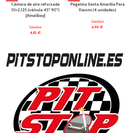
Cámara de aire reforzada
Pegatina llanta Amarilla Para
10×2,125 (válvula 45º 90º)
Xiaomi (4 unidades)
[Amalibay]
Llantas
Llantas
6,90
€
4,10
€