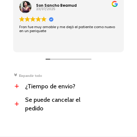
Son Sancho Beamud
23/07/2025
Fran fue muy amable y me dejó el patiente como nuevo
R
en un periquete
c
Expandir todo
¿Tiempo de envio?
a
Se puede cancelar el
a
pedido