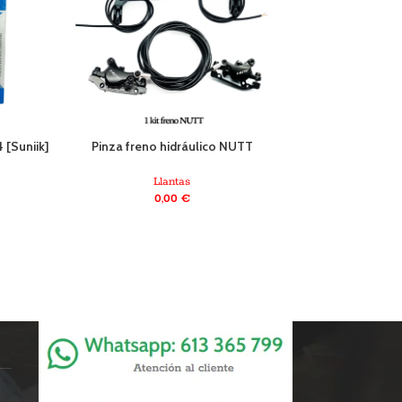
 [Suniik]
Pinza freno hidráulico NUTT
Puño Kugoo S
Llantas
Llanta
0,00
€
6,90