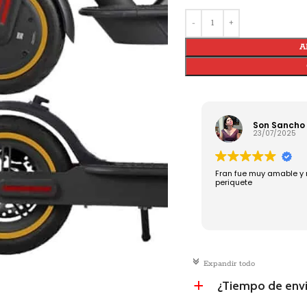
A
Son Sancho
23/07/2025
Fran fue muy amable y 
periquete
c
Expandir todo
¿Tiempo de env
a