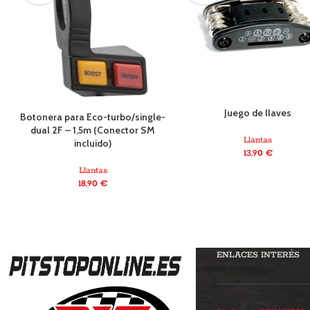
Juego de llaves
Botonera para Eco-turbo/single-
dual 2F – 1,5m (Conector SM
Llantas
incluido)
13,90
€
Llantas
18,90
€
ENLACES INTERÉS