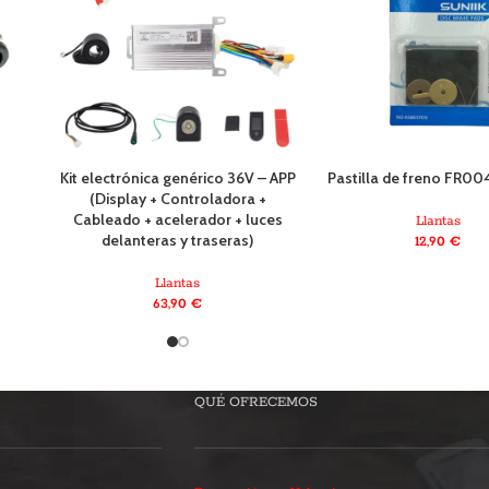
Kit electrónica genérico 36V – APP
Pastilla de freno FR004
(Display + Controladora +
Cableado + acelerador + luces
Llantas
delanteras y traseras)
12,90
€
Llantas
63,90
€
QUÉ OFRECEMOS