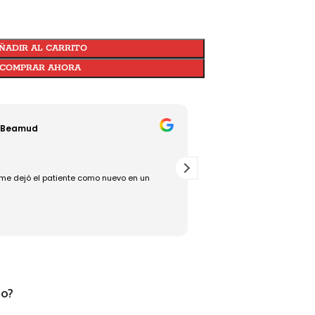
ÑADIR AL CARRITO
COMPRAR AHORA
 Beamud
Jesús Torralba
18/07/2025
me dejó el patiente como nuevo en un
Rápido, bueno y eficaz, un
io?