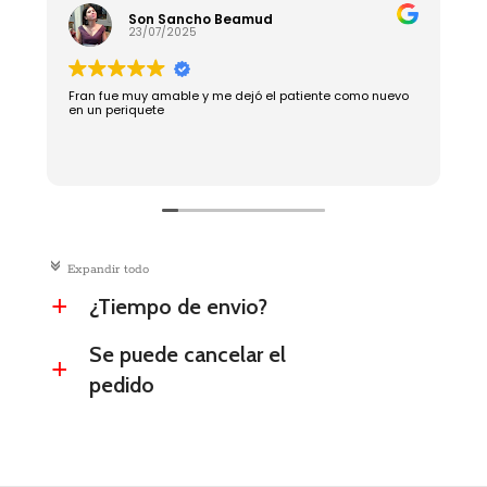
Son Sancho Beamud
23/07/2025
Fran fue muy amable y me dejó el patiente como nuevo
R
en un periquete
c
Expandir todo
¿Tiempo de envio?
a
Se puede cancelar el
a
pedido