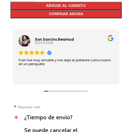
AÑADIR AL CARRITO
COMPRAR AHORA
Son Sancho Beamud
23/07/2025
Fran fue muy amable y me dejó el patiente como nuevo
R
en un periquete
c
Expandir todo
¿Tiempo de envio?
a
Se puede cancelar el