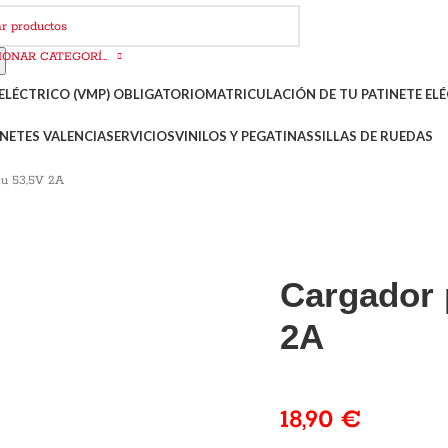
SELECCIONAR CATEGORÍA
ELÉCTRICO (VMP) OBLIGATORIO
MATRICULACIÓN DE TU PATINETE ELÉ
NETES VALENCIA
SERVICIOS
VINILOS Y PEGATINAS
SILLAS DE RUEDAS
iu 53,5V 2A
Cargador 
2A
18,90
€