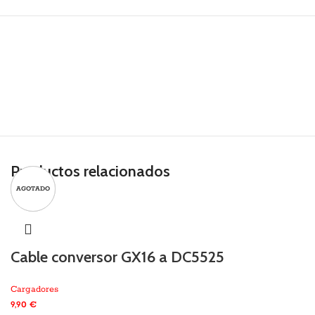
Productos relacionados
AGOTADO
AGOTADO
Cable conversor GX16 a DC5525
Cargadores
9,90
€