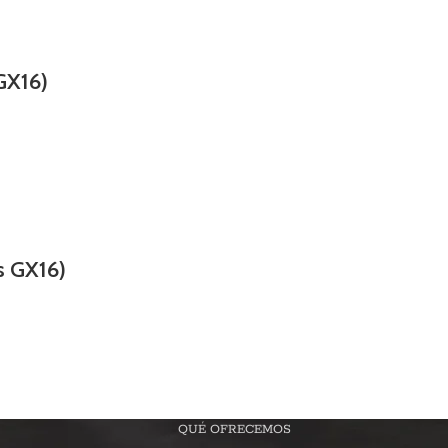
GX16)
s GX16)
QUÉ OFRECEMOS